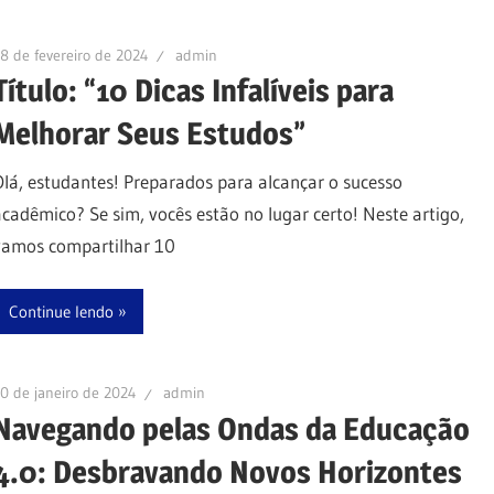
8 de fevereiro de 2024
admin
Título: “10 Dicas Infalíveis para
Melhorar Seus Estudos”
Olá, estudantes! Preparados para alcançar o sucesso
acadêmico? Se sim, vocês estão no lugar certo! Neste artigo,
vamos compartilhar 10
Continue lendo
0 de janeiro de 2024
admin
Navegando pelas Ondas da Educação
4.0: Desbravando Novos Horizontes