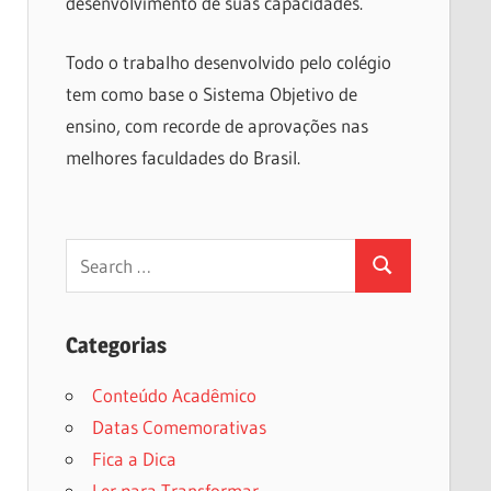
desenvolvimento de suas capacidades.
Todo o trabalho desenvolvido pelo colégio
tem como base o Sistema Objetivo de
ensino, com recorde de aprovações nas
melhores faculdades do Brasil.
Search
Search
for:
Categorias
Conteúdo Acadêmico
Datas Comemorativas
Fica a Dica
Ler para Transformar